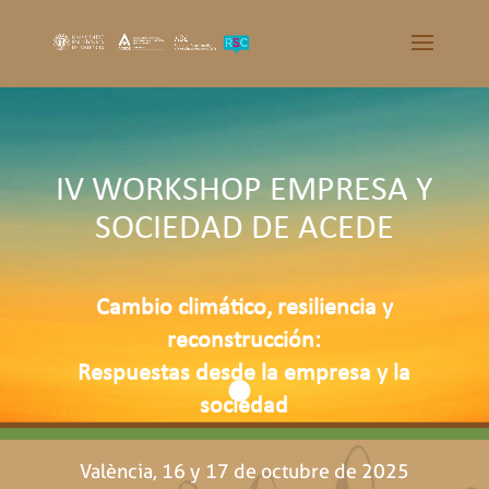
IV WORKSHOP EMPRESA Y
SOCIEDAD DE ACEDE
Cambio climático, resiliencia y
reconstrucción:
Respuestas desde la empresa y la
sociedad
València, 16 y 17 de octubre de 2025