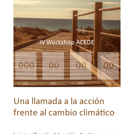
IV Workshop ACEDE
000
00
00
00
DÍA
HRS
MIN
SEG
Una llamada a la acción
frente al cambio climático